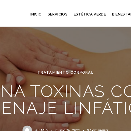
INICIO
SERVICIOS
ESTÉTICA VERDE
BIENESTA
TRATAMIENTO CORPORAL
INA TOXINAS C
ENAJE LINFÁT
mayo 18, 2022
0
Comments
ADMIN