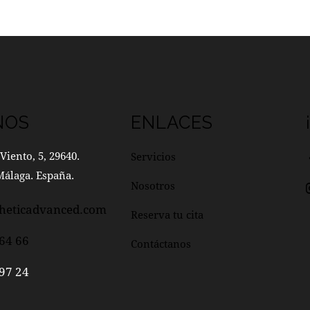
NOS
ENLACES
Viento, 5, 29640.
Servicios
Málaga. España.
Nosotros
heticadvanced.com
Reserva tu cita
64 66
Contáctanos
97 24