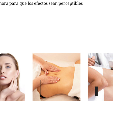
ra para que los efectos sean perceptibles
BAJA DE
ELIMINA
PESO
TOXINAS
CON LA
CON EL
RADIOFR
DRENAJE
ECUENCI
LINFÁTIC
A
O
CORPOR
AL
TRATAMIENTO
CORPORAL
APARATOLOGÍA