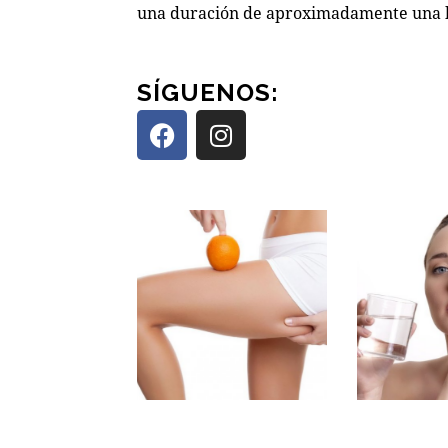
una duración de aproximadamente una ho
CONSEJ
SÍGUENOS:
OS PARA
ELIMINA
R LA
¿CUÁL ES
CELULITI
LA
S EN
MEJOR
PIERNAS
FORMA
Y
DE
GLÚTEO
HIDRATA
S
RSE?
CONSEJOS
CONSEJOS