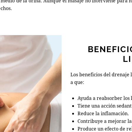
medio de la orina. Aunque el masaje no interviene para na
echos.
BENEFICI
L
Los beneficios del drenaje 
a que:
Ayuda a reabsorber los 
Tiene una acción sedante
Reduce la inflamación.
Contribuye a mejorar la
Produce un efecto de re