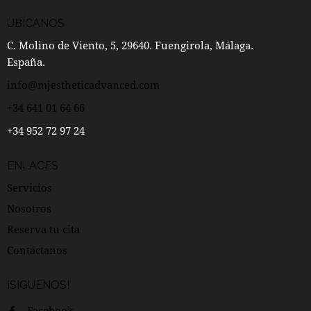
UBÍCANOS
C. Molino de Viento, 5, 29640. Fuengirola, Málaga.
España.
info@mjestheticadvanced.com
+34 641 01 64 66
+34 952 72 97 24
ENLACES
Servicios
Nosotros
Reserva tu cita
Contáctanos
¡SIGUENOS!
Facebook