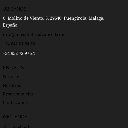
UBÍCANOS
C. Molino de Viento, 5, 29640. Fuengirola, Málaga.
España.
info@mjestheticadvanced.com
+34 641 01 64 66
+34 952 72 97 24
ENLACES
Servicios
Nosotros
Reserva tu cita
Contáctanos
¡SIGUENOS!
Facebook