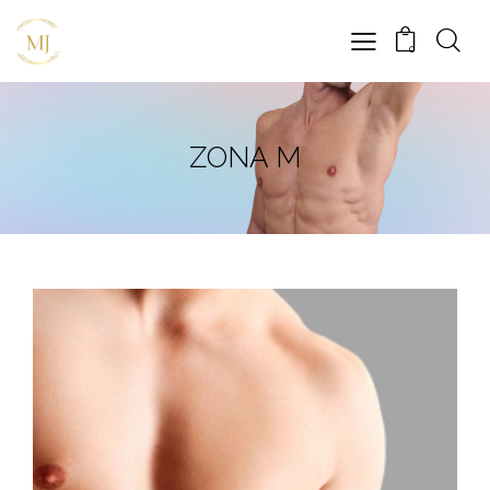
0
ZONA M