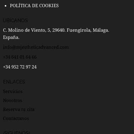
POLÍTICA DE COOKIES
UBÍCANOS
C. Molino de Viento, 5, 29640. Fuengirola, Málaga.
España.
info@mjestheticadvanced.com
+34 641 01 64 66
+34 952 72 97 24
ENLACES
Servicios
Nosotros
Reserva tu cita
Contáctanos
¡SIGUENOS!