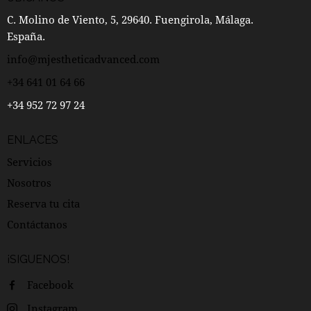
C. Molino de Viento, 5, 29640. Fuengirola, Málaga.
España.
info@mjestheticadvanced.com
+34 641 01 64 66
+34 952 72 97 24
ENLACES
Servicios
Nosotros
Reserva tu cita
Contáctanos
¡SIGUENOS!
Facebook
Instagram