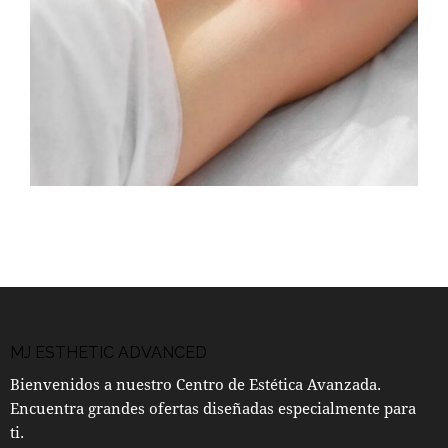
R
MJ ESTHETIC ADVANCED
Bienvenidos a nuestro Centro de Estética Avanzada.
Encuentra grandes ofertas diseñadas especialmente para
ti.