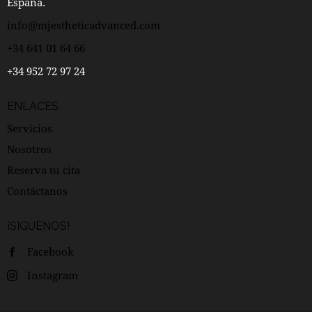
España.
info@mjestheticadvanced.com
+34 641 01 64 66
+34 952 72 97 24
ENLACES
Servicios
Nosotros
Reserva tu cita
Contáctanos
¡SIGUENOS!
Facebook
Instagram