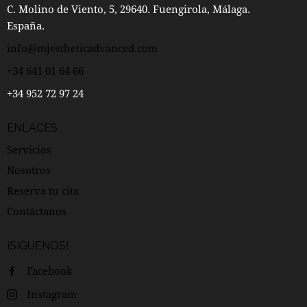
C. Molino de Viento, 5, 29640. Fuengirola, Málaga.
España.
info@mjestheticadvanced.com
+34 641 01 64 66
+34 952 72 97 24
ENLACES
Servicios
Nosotros
Reserva tu cita
Contáctanos
¡SIGUENOS!
Facebook
Instagram