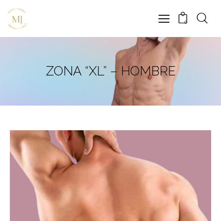
0
ZONA “XL” – HOMBRE