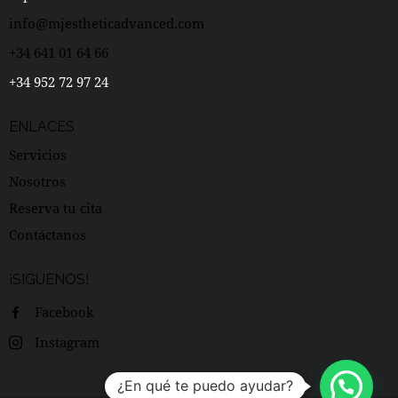
info@mjestheticadvanced.com
+34 641 01 64 66
+34 952 72 97 24
ENLACES
Servicios
Nosotros
Reserva tu cita
Contáctanos
¡SIGUENOS!
Facebook
Instagram
¿En qué te puedo ayudar?