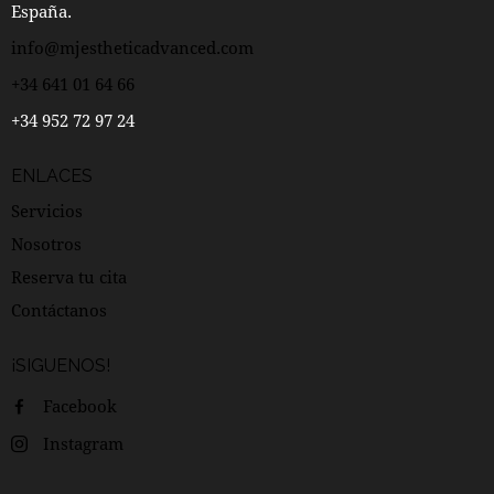
España.
info@mjestheticadvanced.com
+34 641 01 64 66
+34 952 72 97 24
ENLACES
Servicios
Nosotros
Reserva tu cita
Contáctanos
¡SIGUENOS!
Facebook
Instagram