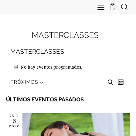
0
MASTERCLASSES
MASTERCLASSES
No hay eventos programados.
N
N
B
PRÓXIMOS
L
S
A
u
A
i
e
s
V
V
s
ÚLTIMOS EVENTOS PASADOS
l
c
E
t
E
a
e
G
a
G
r
c
JUN
A
A
6
c
C
2022
i
C
I
o