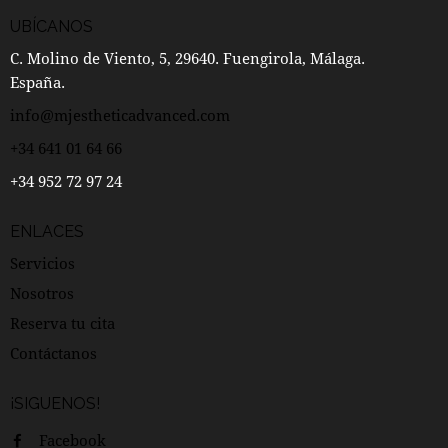
UBÍCANOS
C. Molino de Viento, 5, 29640. Fuengirola, Málaga.
España.
info@mjestheticadvanced.com
+34 641 01 64 66
+34 952 72 97 24
ENLACES
Servicios
Nosotros
Reserva tu cita
Contáctanos
¡SIGUENOS!
Facebook