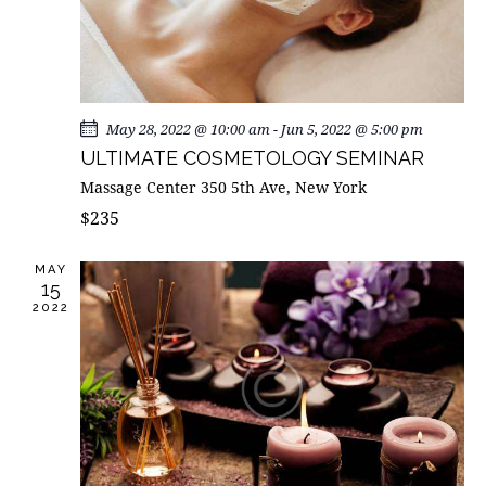
A
S
D
E
May 28, 2022 @ 10:00 am
-
Jun 5, 2022 @ 5:00 pm
E
ULTIMATE COSMETOLOGY SEMINAR
V
Massage Center
350 5th Ave, New York
E
$235
N
T
MAY
O
15
S
2022