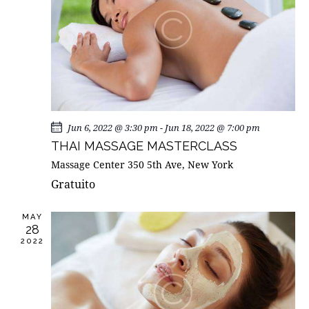
I
Ó
n
Ó
N
a
N
D
l
D
E
a
E
f
V
e
B
I
c
S
Ú
h
T
S
Jun 6, 2022 @ 3:30 pm
-
Jun 18, 2022 @ 7:00 pm
a
A
Q
THAI MASSAGE MASTERCLASS
.
S
U
Massage Center
350 5th Ave, New York
D
E
Gratuito
E
D
E
A
MAY
V
28
Y
E
2022
V
N
I
T
S
O
T