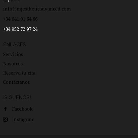
info@mjestheticadvanced.com
+34 641 01 64 66
+34 952 72 97 24
ENLACES
Servicios
Nosotros
Reserva tu cita
Contáctanos
¡SIGUENOS!
Facebook
Instagram